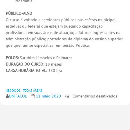
cidadania.
PÚBLICO-ALVO
O curso é voltado a servidores públicos nas esferas municipal,
estadual ou federal que estejam buscando capacitação
profissional em suas áreas de atuação; a futuros ingressantes na
administração pública; portadores de diploma do ensino superior
que queiram se especializar em Gestão Pública.
POLOS:
Surubim, Limoeiro e Palmares
DURAÇÃO DO CURSO:
18 meses
CARGA HORÁRIA TOTAL:
380 h/a
NEGÓCIOS
TODAS ÁREAS
em
UNIFACOL
11 maio 2020
Comentários desativados
GESTÃ
DE
PESSO
E
GESTÃ