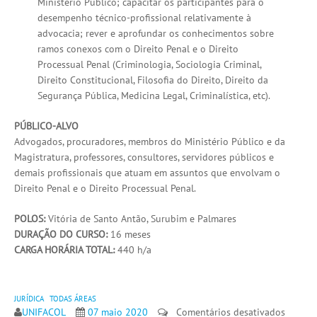
Ministério Público; capacitar os participantes para o
desempenho técnico-profissional relativamente à
advocacia; rever e aprofundar os conhecimentos sobre
ramos conexos com o Direito Penal e o Direito
Processual Penal (Criminologia, Sociologia Criminal,
Direito Constitucional, Filosofia do Direito, Direito da
Segurança Pública, Medicina Legal, Criminalística, etc).
PÚBLICO-ALVO
Advogados, procuradores, membros do Ministério Público e da
Magistratura, professores, consultores, servidores públicos e
demais profissionais que atuam em assuntos que envolvam o
Direito Penal e o Direito Processual Penal.
POLOS:
Vitória de Santo Antão, Surubim e Palmares
DURAÇÃO DO CURSO:
16 meses
CARGA HORÁRIA TOTAL:
440 h/a
JURÍDICA
TODAS ÁREAS
em
UNIFACOL
07 maio 2020
Comentários desativados